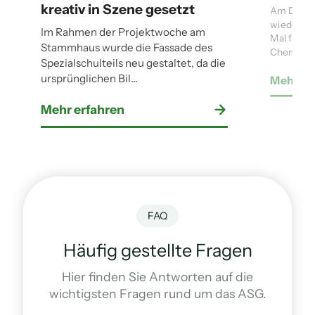
kreativ in Szene gesetzt
Am Dienst
wieder so 
Im Rahmen der Projektwoche am
Mal fand 
Stammhaus wurde die Fassade des
Chemie de
Spezialschulteils neu gestaltet, da die
ursprünglichen Bil...
Mehr er
Mehr erfahren
FAQ
Häufig gestellte Fragen
Hier finden Sie Antworten auf die
wichtigsten Fragen rund um das ASG.