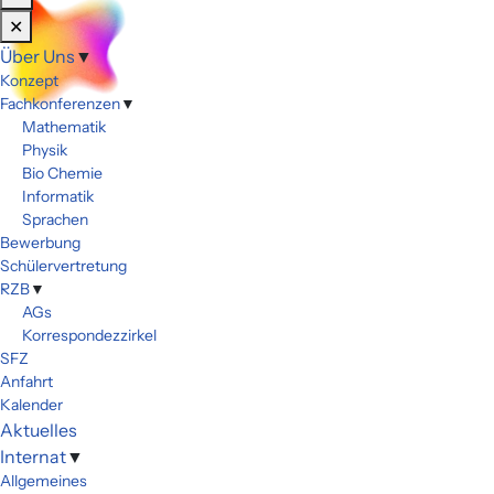
✕
Über Uns
▼
Konzept
Fachkonferenzen
▼
Mathematik
Physik
Bio Chemie
Informatik
Sprachen
Bewerbung
Schülervertretung
RZB
▼
AGs
Korrespondezzirkel
SFZ
Anfahrt
Kalender
Aktuelles
Internat
▼
Allgemeines