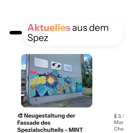
Aktuelles
aus dem
Spez
🎨 Neugestaltung der
🧪 3. Pl
Fassade des
Mannsc
Chemie
Spezialschulteils - MINT