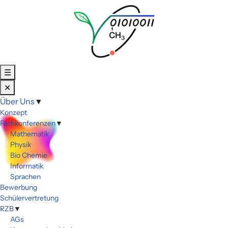
☰
✕
Über Uns
▼
Konzept
Fachkonferenzen
▼
Mathematik
Physik
Bio Chemie
Informatik
Sprachen
Bewerbung
Schülervertretung
RZB
▼
AGs